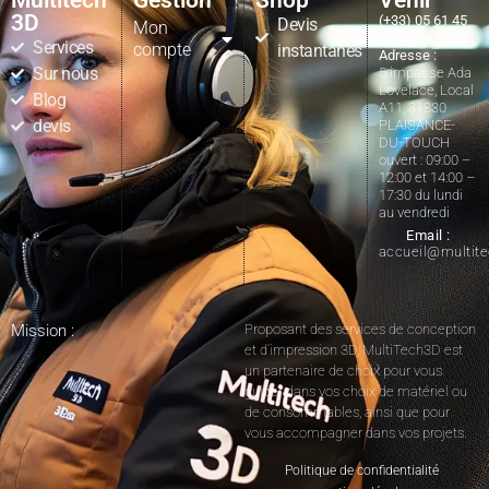
Multitech
Gestion
Shop
Venir
3D
(+33) 05 61 45
Devis
Mon
01 62
Services
compte
instantanés
Adresse :
Sur nous
5 impasse Ada
Lovelace, Local
Blog
A11, 31830
devis
PLAISANCE-
DU-TOUCH
ouvert : 09:00 –
12:00 et 14:00 –
17:30 du lundi
au vendredi
Email :
accueil@multit
Mission :
Proposant des services de conception
et d’impression 3D, MultiTech3D est
un partenaire de choix pour vous
guider dans vos choix de matériel ou
de consommables, ainsi que pour
vous accompagner dans vos projets.
Politique de confidentialité